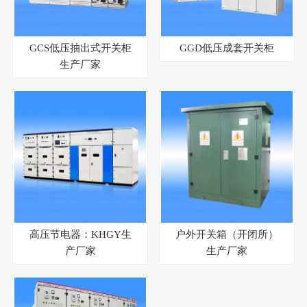
GCS低压抽出式开关柜
GGD低压成套开关柜
生产厂家
高压节电器：KHGY生
户外开关箱（开闭所）
产厂家
生产厂家