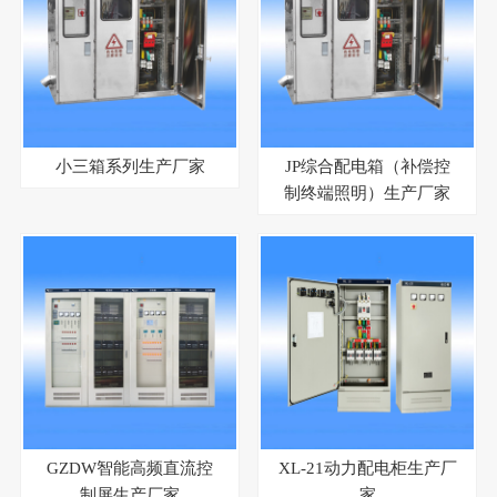
小三箱系列生产厂家
JP综合配电箱（补偿控
制终端照明）生产厂家
GZDW智能高频直流控
XL-21动力配电柜生产厂
制屏生产厂家
家